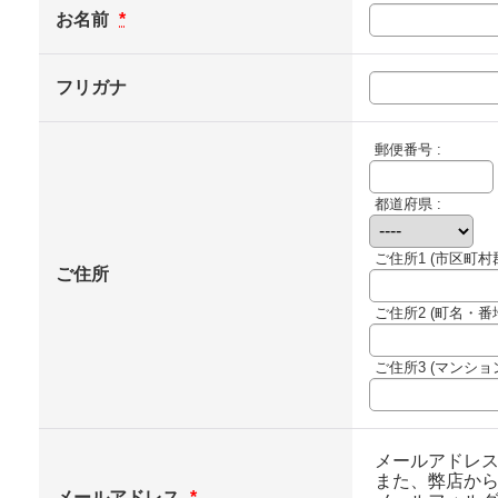
お名前
*
フリガナ
郵便番号 :
都道府県 :
ご住所1
(市区町村郡
ご住所
ご住所2
(町名・番地
ご住所3
(マンショ
メールアドレ
また、弊店か
メールアドレス
*